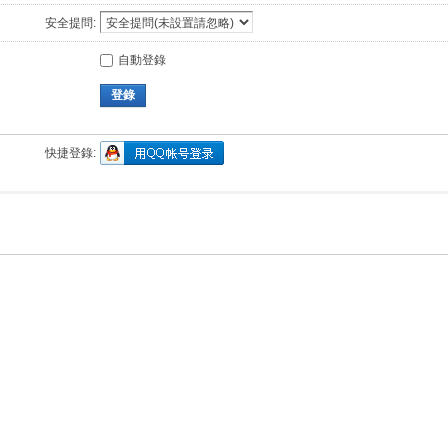
安全提問:
自動登錄
登錄
快捷登錄: