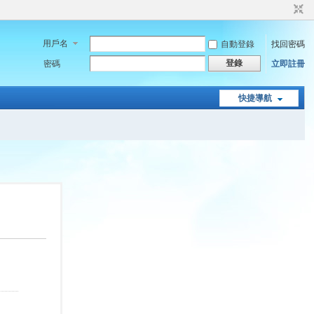
用戶名
自動登錄
找回密碼
登錄
密碼
立即註冊
快捷導航