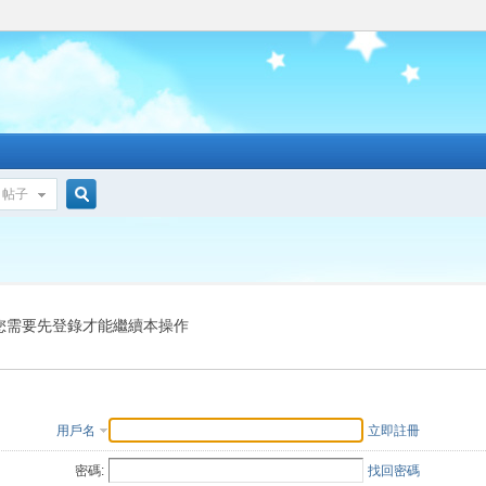
帖子
搜
索
您需要先登錄才能繼續本操作
用戶名
立即註冊
密碼:
找回密碼