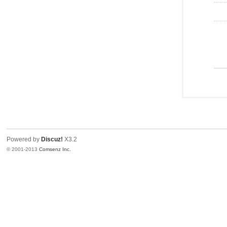
Powered by
Discuz!
X3.2
© 2001-2013
Comsenz Inc.