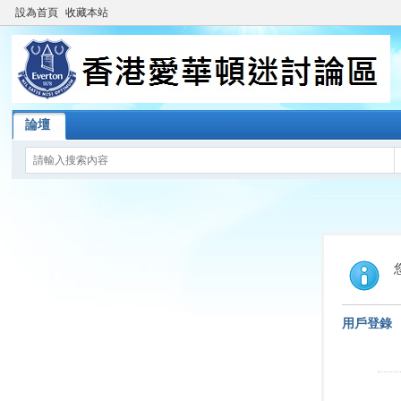
設為首頁
收藏本站
論壇
用戶登錄