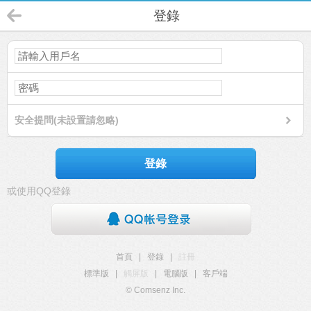
登錄
安全提問(未設置請忽略)
登錄
或使用QQ登錄
首頁
|
登錄
|
註冊
標準版
|
觸屏版
|
電腦版
|
客戶端
© Comsenz Inc.