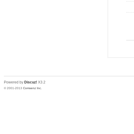
Powered by
Discuz!
X3.2
© 2001-2013
Comsenz Inc.