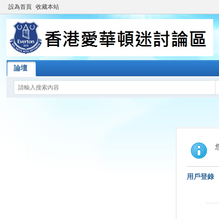
設為首頁
收藏本站
論壇
用戶登錄