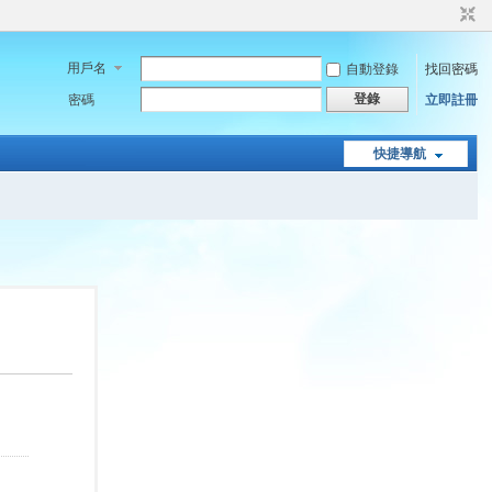
用戶名
自動登錄
找回密碼
登錄
密碼
立即註冊
快捷導航