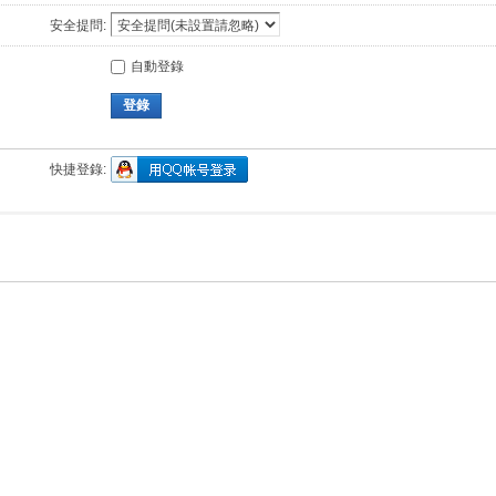
安全提問:
自動登錄
登錄
快捷登錄: