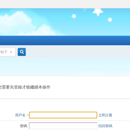
帖子
搜
索
您需要先登錄才能繼續本操作
用戶名
立即註冊
密碼:
找回密碼