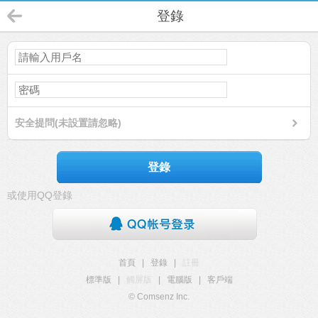
登錄
安全提問(未設置請忽略)
登錄
或使用QQ登錄
首頁
|
登錄
|
註冊
標準版
|
觸屏版
|
電腦版
|
客戶端
© Comsenz Inc.