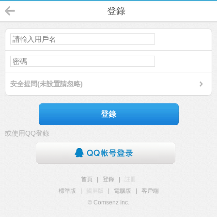
登錄
安全提問(未設置請忽略)
登錄
或使用QQ登錄
首頁
|
登錄
|
註冊
標準版
|
觸屏版
|
電腦版
|
客戶端
© Comsenz Inc.