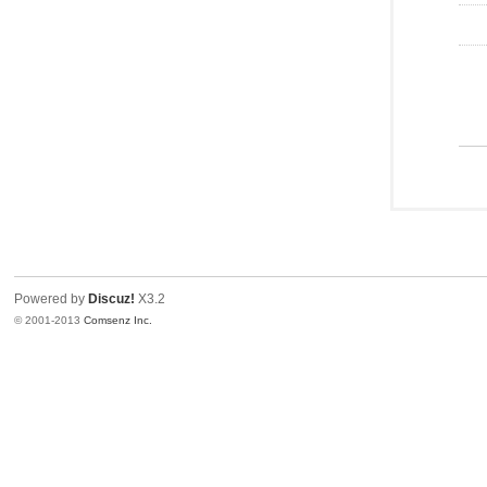
Powered by
Discuz!
X3.2
© 2001-2013
Comsenz Inc.