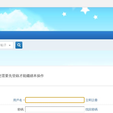
帖子
搜
索
您需要先登錄才能繼續本操作
用戶名
立即註冊
密碼:
找回密碼