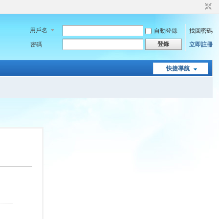
用戶名
自動登錄
找回密碼
登錄
密碼
立即註冊
快捷導航