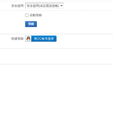
安全提問:
自動登錄
登錄
快捷登錄: