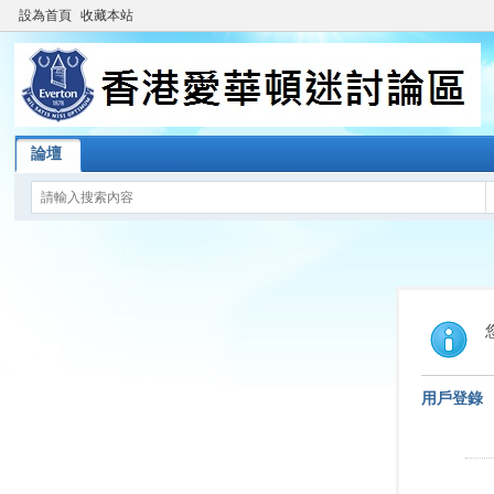
設為首頁
收藏本站
論壇
用戶登錄