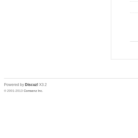
Powered by
Discuz!
X3.2
© 2001-2013
Comsenz Inc.