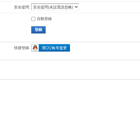
安全提問:
自動登錄
登錄
快捷登錄: