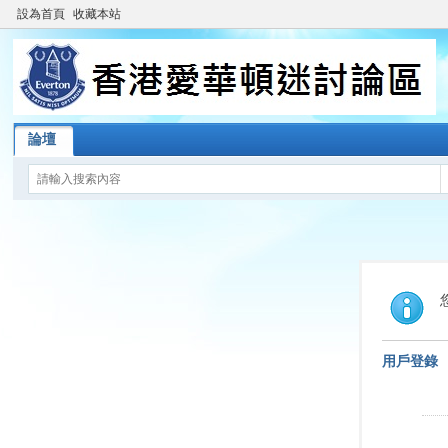
設為首頁
收藏本站
論壇
用戶登錄