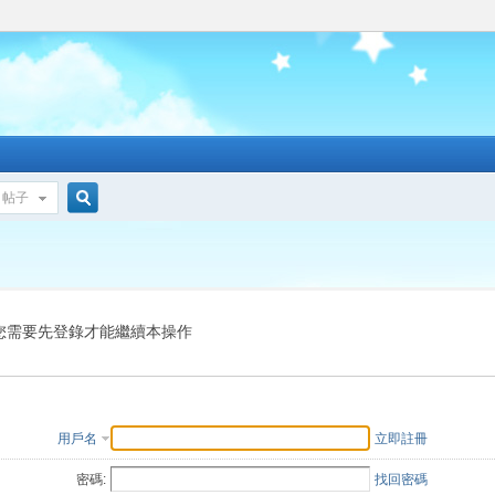
帖子
搜
索
您需要先登錄才能繼續本操作
用戶名
立即註冊
密碼:
找回密碼