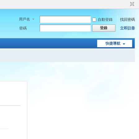
用戶名
自動登錄
找回密碼
登錄
密碼
立即註冊
快捷導航