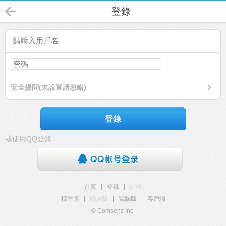
登錄
安全提問(未設置請忽略)
登錄
或使用QQ登錄
首頁
|
登錄
|
註冊
標準版
|
觸屏版
|
電腦版
|
客戶端
© Comsenz Inc.