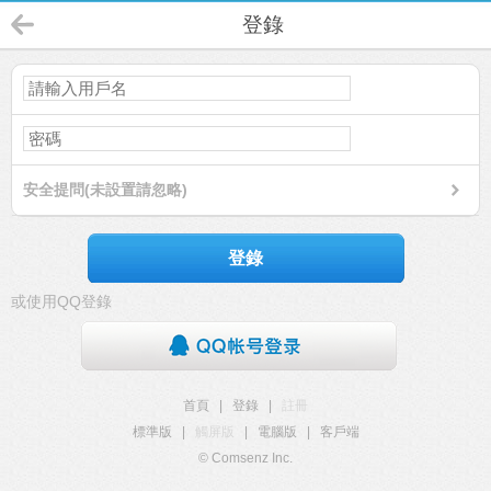
登錄
安全提問(未設置請忽略)
登錄
或使用QQ登錄
首頁
|
登錄
|
註冊
標準版
|
觸屏版
|
電腦版
|
客戶端
© Comsenz Inc.