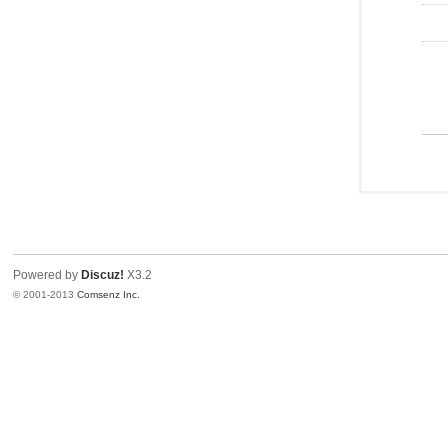
Powered by
Discuz!
X3.2
© 2001-2013
Comsenz Inc.