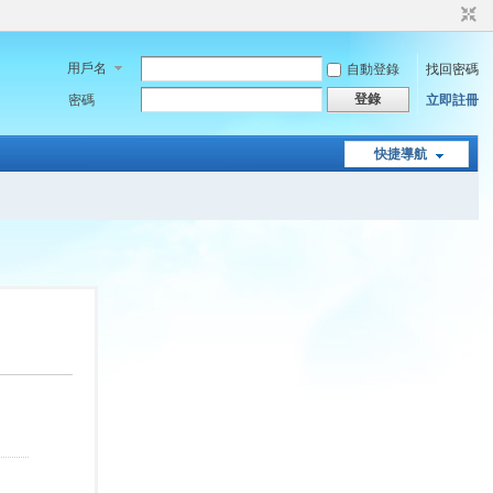
用戶名
自動登錄
找回密碼
登錄
密碼
立即註冊
快捷導航