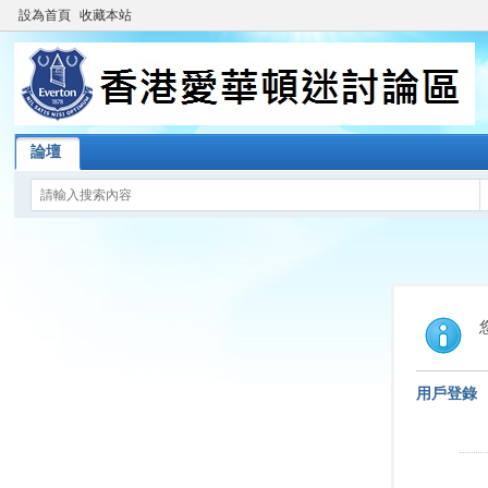
設為首頁
收藏本站
論壇
用戶登錄