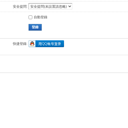
安全提問:
自動登錄
登錄
快捷登錄: