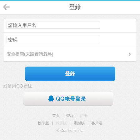
登錄
安全提問(未設置請忽略)
登錄
或使用QQ登錄
首頁
|
登錄
|
註冊
標準版
|
觸屏版
|
電腦版
|
客戶端
© Comsenz Inc.