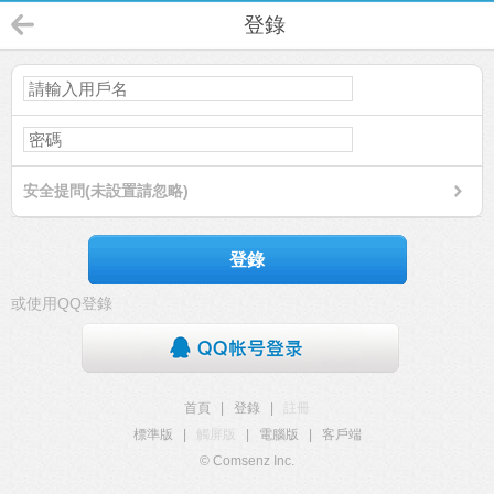
登錄
安全提問(未設置請忽略)
登錄
或使用QQ登錄
首頁
|
登錄
|
註冊
標準版
|
觸屏版
|
電腦版
|
客戶端
© Comsenz Inc.