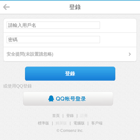
登錄
安全提問(未設置請忽略)
登錄
或使用QQ登錄
首頁
|
登錄
|
註冊
標準版
|
觸屏版
|
電腦版
|
客戶端
© Comsenz Inc.