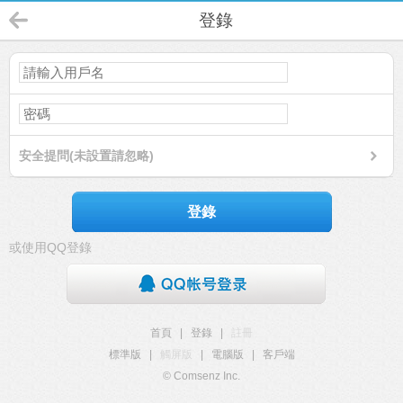
登錄
安全提問(未設置請忽略)
登錄
或使用QQ登錄
首頁
|
登錄
|
註冊
標準版
|
觸屏版
|
電腦版
|
客戶端
© Comsenz Inc.