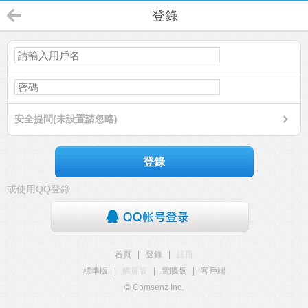
登錄
安全提問(未設置請忽略)
登錄
或使用QQ登錄
首頁
|
登錄
|
註冊
標準版
|
觸屏版
|
電腦版
|
客戶端
© Comsenz Inc.