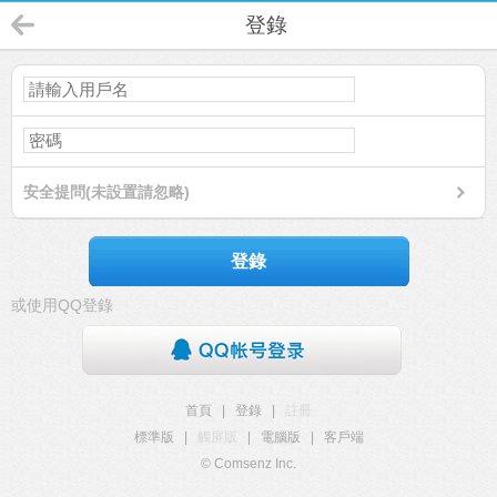
登錄
安全提問(未設置請忽略)
登錄
或使用QQ登錄
首頁
|
登錄
|
註冊
標準版
|
觸屏版
|
電腦版
|
客戶端
© Comsenz Inc.