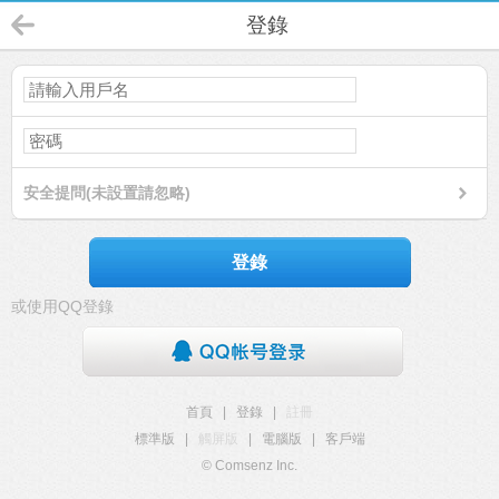
登錄
安全提問(未設置請忽略)
登錄
或使用QQ登錄
首頁
|
登錄
|
註冊
標準版
|
觸屏版
|
電腦版
|
客戶端
© Comsenz Inc.