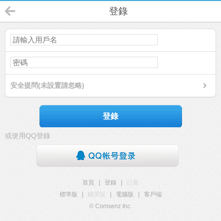
登錄
安全提問(未設置請忽略)
登錄
或使用QQ登錄
首頁
|
登錄
|
註冊
標準版
|
觸屏版
|
電腦版
|
客戶端
© Comsenz Inc.