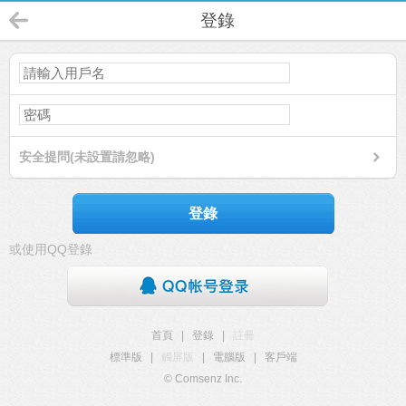
登錄
安全提問(未設置請忽略)
登錄
或使用QQ登錄
首頁
|
登錄
|
註冊
標準版
|
觸屏版
|
電腦版
|
客戶端
© Comsenz Inc.