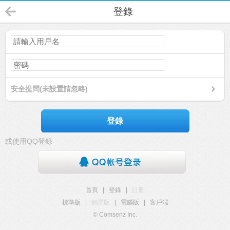
登錄
安全提問(未設置請忽略)
登錄
或使用QQ登錄
首頁
|
登錄
|
註冊
標準版
|
觸屏版
|
電腦版
|
客戶端
© Comsenz Inc.