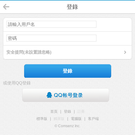
登錄
安全提問(未設置請忽略)
登錄
或使用QQ登錄
首頁
|
登錄
|
註冊
標準版
|
觸屏版
|
電腦版
|
客戶端
© Comsenz Inc.