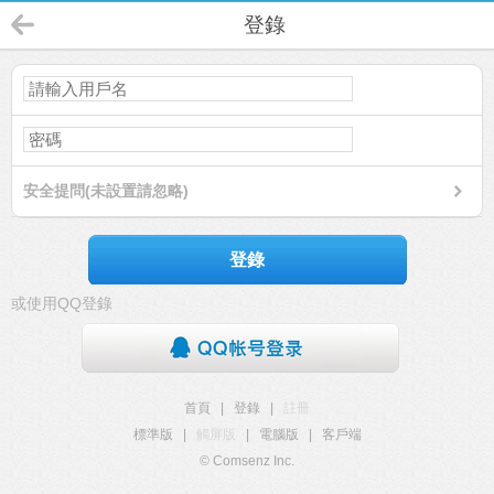
登錄
安全提問(未設置請忽略)
登錄
或使用QQ登錄
首頁
|
登錄
|
註冊
標準版
|
觸屏版
|
電腦版
|
客戶端
© Comsenz Inc.