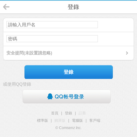
登錄
安全提問(未設置請忽略)
登錄
或使用QQ登錄
首頁
|
登錄
|
註冊
標準版
|
觸屏版
|
電腦版
|
客戶端
© Comsenz Inc.