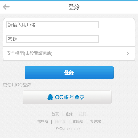
登錄
安全提問(未設置請忽略)
登錄
或使用QQ登錄
首頁
|
登錄
|
註冊
標準版
|
觸屏版
|
電腦版
|
客戶端
© Comsenz Inc.