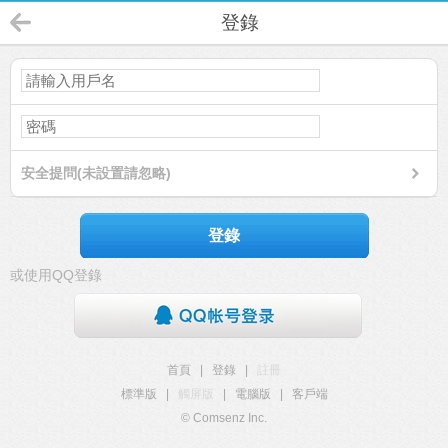
登錄
安全提問(未設置請忽略)
登錄
或使用QQ登錄
首頁
|
登錄
|
註冊
標準版
|
觸屏版
|
電腦版
|
客戶端
© Comsenz Inc.