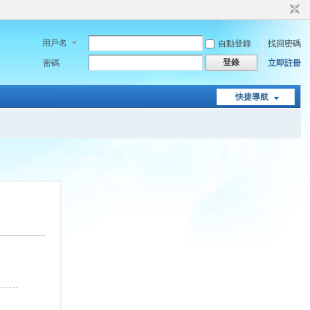
用戶名
自動登錄
找回密碼
登錄
密碼
立即註冊
快捷導航