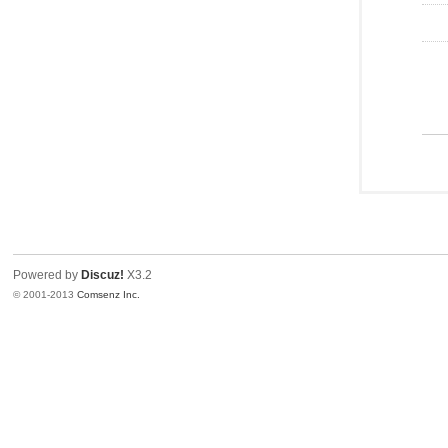
Powered by
Discuz!
X3.2
© 2001-2013
Comsenz Inc.