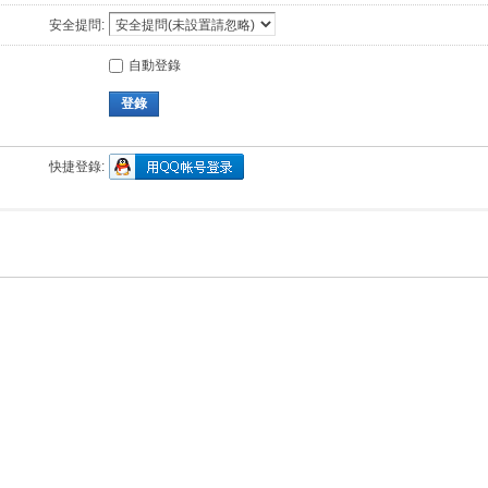
安全提問:
自動登錄
登錄
快捷登錄: