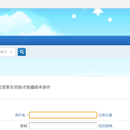
帖子
搜
索
您需要先登錄才能繼續本操作
用戶名
立即註冊
密碼:
找回密碼