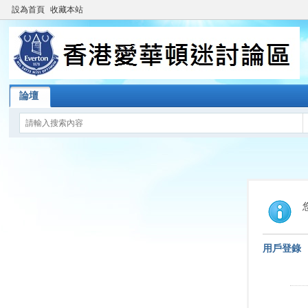
設為首頁
收藏本站
論壇
用戶登錄