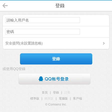
登錄
安全提問(未設置請忽略)
登錄
或使用QQ登錄
首頁
|
登錄
|
註冊
標準版
|
觸屏版
|
電腦版
|
客戶端
© Comsenz Inc.