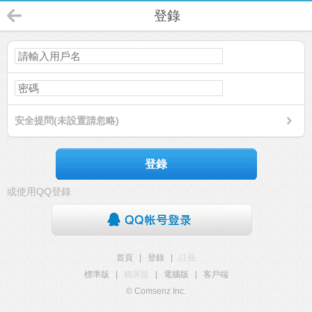
登錄
安全提問(未設置請忽略)
登錄
或使用QQ登錄
首頁
|
登錄
|
註冊
標準版
|
觸屏版
|
電腦版
|
客戶端
© Comsenz Inc.