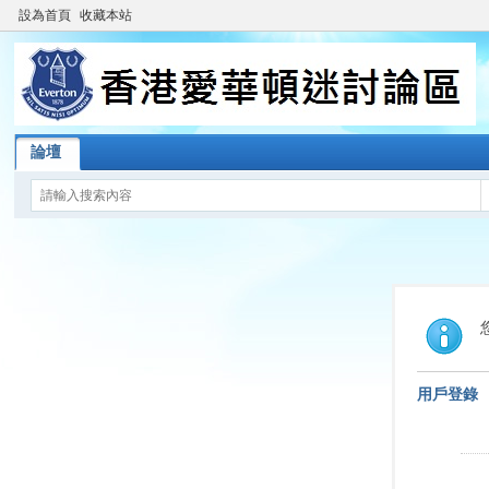
設為首頁
收藏本站
論壇
用戶登錄