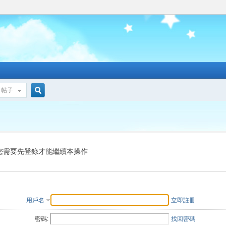
帖子
搜
索
您需要先登錄才能繼續本操作
用戶名
立即註冊
密碼:
找回密碼