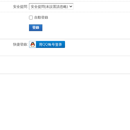
安全提問:
自動登錄
登錄
快捷登錄: