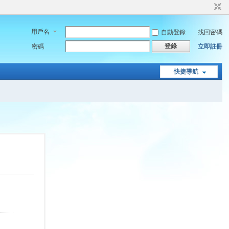
用戶名
自動登錄
找回密碼
登錄
密碼
立即註冊
快捷導航