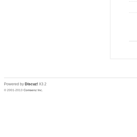
Powered by
Discuz!
X3.2
© 2001-2013
Comsenz Inc.