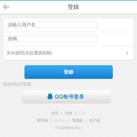
登錄
安全提問(未設置請忽略)
登錄
或使用QQ登錄
首頁
|
登錄
|
註冊
標準版
|
觸屏版
|
電腦版
|
客戶端
© Comsenz Inc.