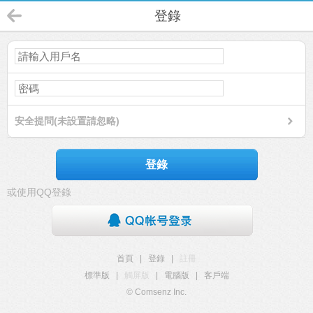
登錄
安全提問(未設置請忽略)
登錄
或使用QQ登錄
首頁
|
登錄
|
註冊
標準版
|
觸屏版
|
電腦版
|
客戶端
© Comsenz Inc.