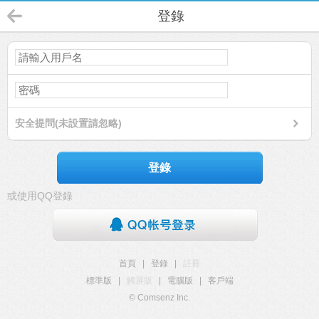
登錄
安全提問(未設置請忽略)
登錄
或使用QQ登錄
首頁
|
登錄
|
註冊
標準版
|
觸屏版
|
電腦版
|
客戶端
© Comsenz Inc.