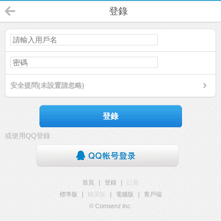
登錄
安全提問(未設置請忽略)
登錄
或使用QQ登錄
首頁
|
登錄
|
註冊
標準版
|
觸屏版
|
電腦版
|
客戶端
© Comsenz Inc.