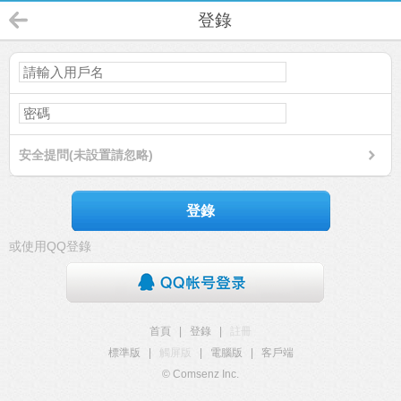
登錄
安全提問(未設置請忽略)
登錄
或使用QQ登錄
首頁
|
登錄
|
註冊
標準版
|
觸屏版
|
電腦版
|
客戶端
© Comsenz Inc.