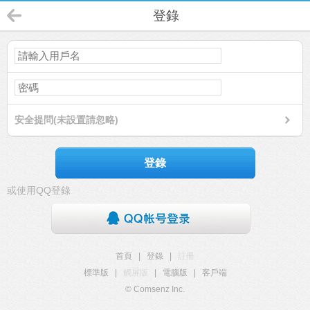
登錄
安全提問(未設置請忽略)
登錄
或使用QQ登錄
首頁
|
登錄
|
註冊
標準版
|
觸屏版
|
電腦版
|
客戶端
© Comsenz Inc.