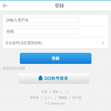
登錄
安全提問(未設置請忽略)
登錄
或使用QQ登錄
首頁
|
登錄
|
註冊
標準版
|
觸屏版
|
電腦版
|
客戶端
© Comsenz Inc.