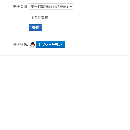
安全提問:
自動登錄
登錄
快捷登錄: