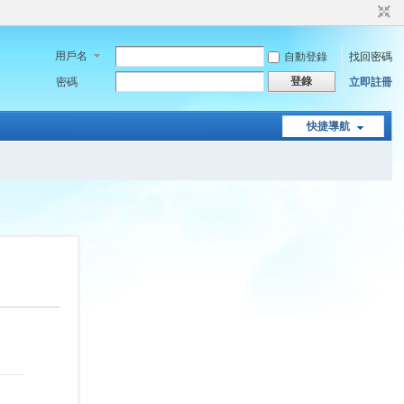
用戶名
自動登錄
找回密碼
登錄
密碼
立即註冊
快捷導航