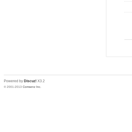
Powered by
Discuz!
X3.2
© 2001-2013
Comsenz Inc.