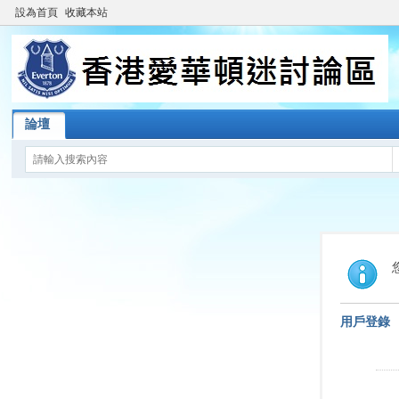
設為首頁
收藏本站
論壇
用戶登錄