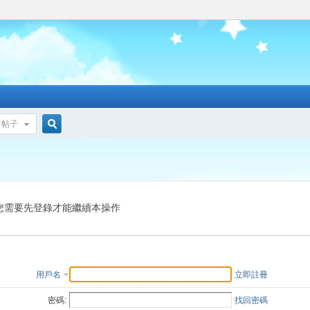
帖子
搜
索
您需要先登錄才能繼續本操作
用戶名
立即註冊
密碼:
找回密碼