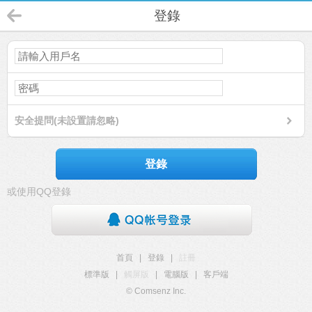
登錄
安全提問(未設置請忽略)
登錄
或使用QQ登錄
首頁
|
登錄
|
註冊
標準版
|
觸屏版
|
電腦版
|
客戶端
© Comsenz Inc.