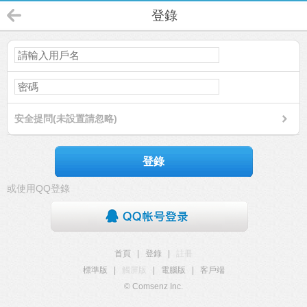
登錄
安全提問(未設置請忽略)
登錄
或使用QQ登錄
首頁
|
登錄
|
註冊
標準版
|
觸屏版
|
電腦版
|
客戶端
© Comsenz Inc.