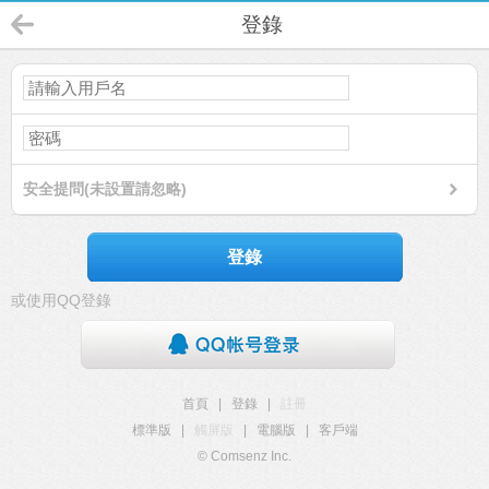
登錄
安全提問(未設置請忽略)
登錄
或使用QQ登錄
首頁
|
登錄
|
註冊
標準版
|
觸屏版
|
電腦版
|
客戶端
© Comsenz Inc.