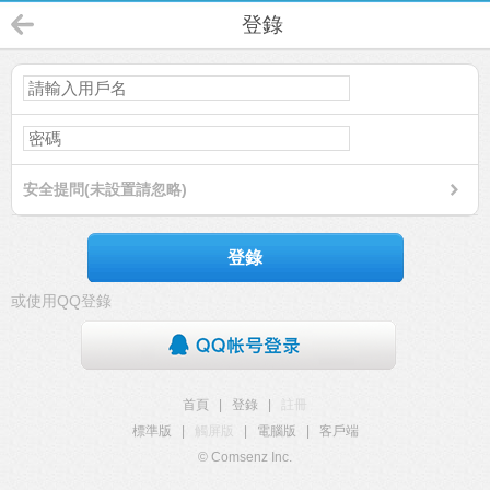
登錄
安全提問(未設置請忽略)
登錄
或使用QQ登錄
首頁
|
登錄
|
註冊
標準版
|
觸屏版
|
電腦版
|
客戶端
© Comsenz Inc.