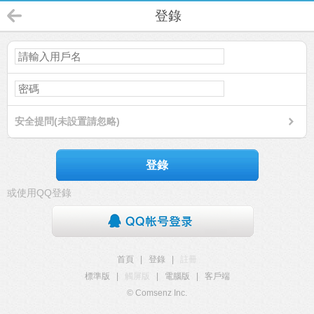
登錄
安全提問(未設置請忽略)
登錄
或使用QQ登錄
首頁
|
登錄
|
註冊
標準版
|
觸屏版
|
電腦版
|
客戶端
© Comsenz Inc.