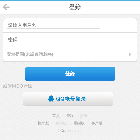
登錄
安全提問(未設置請忽略)
登錄
或使用QQ登錄
首頁
|
登錄
|
註冊
標準版
|
觸屏版
|
電腦版
|
客戶端
© Comsenz Inc.