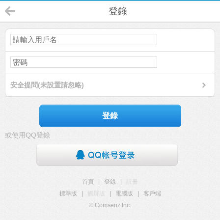
登錄
安全提問(未設置請忽略)
登錄
或使用QQ登錄
首頁
|
登錄
|
註冊
標準版
|
觸屏版
|
電腦版
|
客戶端
© Comsenz Inc.