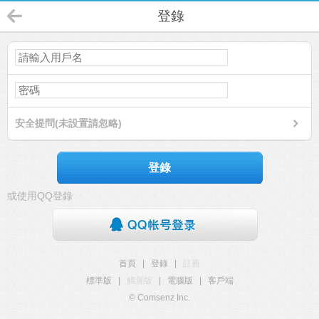
登錄
安全提問(未設置請忽略)
登錄
或使用QQ登錄
首頁
|
登錄
|
註冊
標準版
|
觸屏版
|
電腦版
|
客戶端
© Comsenz Inc.