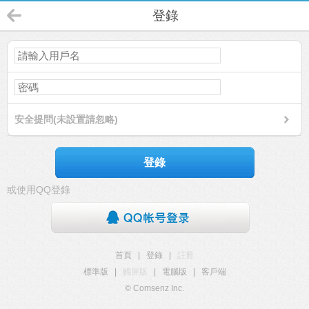
登錄
安全提問(未設置請忽略)
登錄
或使用QQ登錄
首頁
|
登錄
|
註冊
標準版
|
觸屏版
|
電腦版
|
客戶端
© Comsenz Inc.