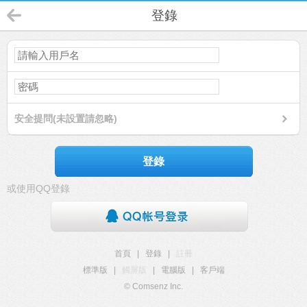
登錄
安全提問(未設置請忽略)
登錄
或使用QQ登錄
首頁
|
登錄
|
註冊
標準版
|
觸屏版
|
電腦版
|
客戶端
© Comsenz Inc.