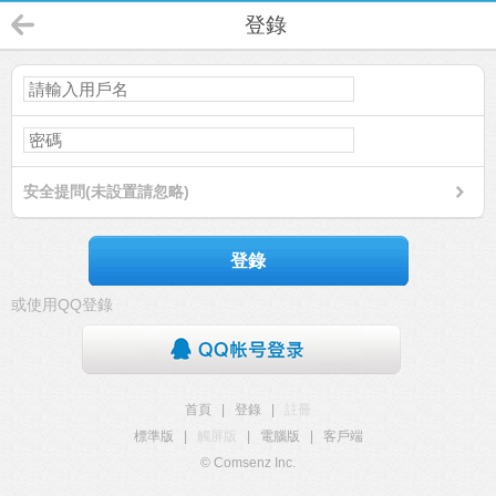
登錄
安全提問(未設置請忽略)
登錄
或使用QQ登錄
首頁
|
登錄
|
註冊
標準版
|
觸屏版
|
電腦版
|
客戶端
© Comsenz Inc.