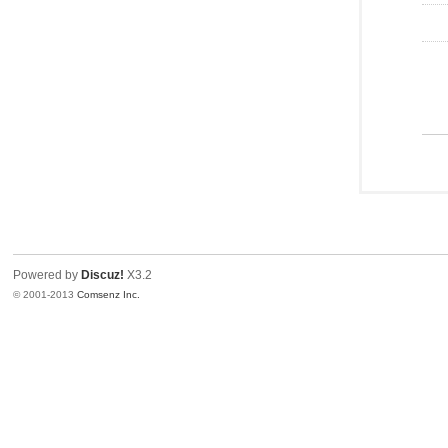
Powered by
Discuz!
X3.2
© 2001-2013
Comsenz Inc.