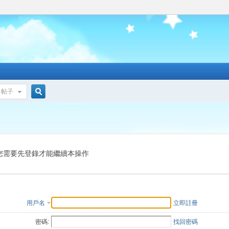
帖子
搜
索
您需要先登錄才能繼續本操作
用戶名
立即註冊
密碼:
找回密碼