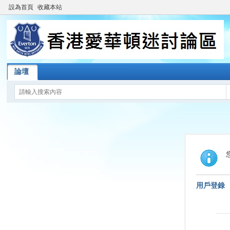
設為首頁
收藏本站
論壇
用戶登錄