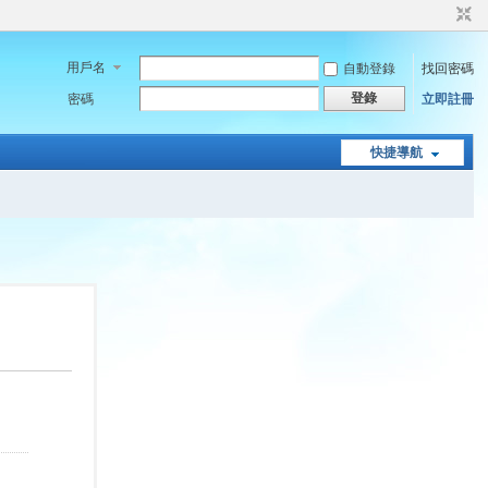
用戶名
自動登錄
找回密碼
登錄
密碼
立即註冊
快捷導航