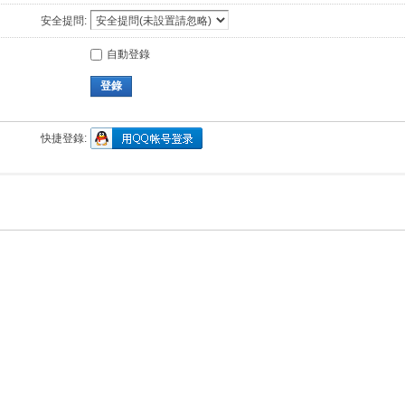
安全提問:
自動登錄
登錄
快捷登錄: