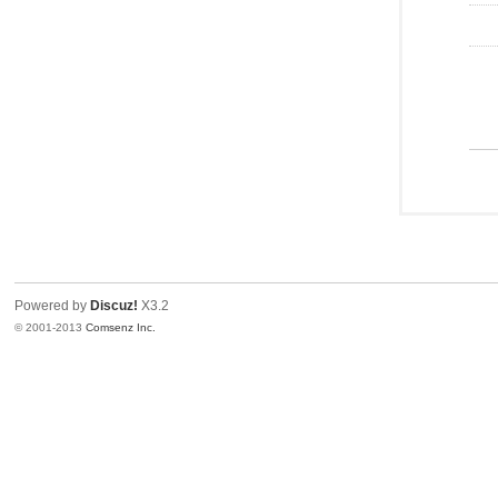
Powered by
Discuz!
X3.2
© 2001-2013
Comsenz Inc.