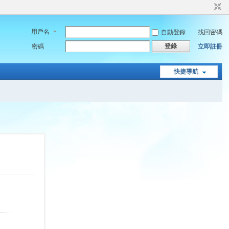
用戶名
自動登錄
找回密碼
登錄
密碼
立即註冊
快捷導航