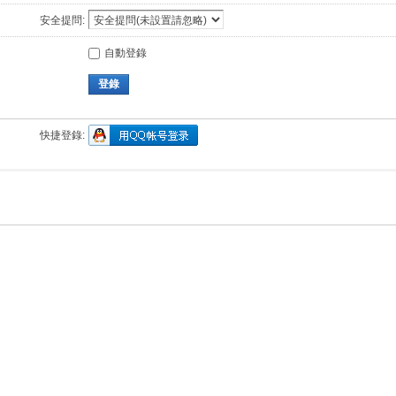
安全提問:
自動登錄
登錄
快捷登錄: