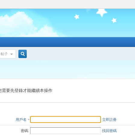
帖子
搜
索
您需要先登錄才能繼續本操作
用戶名
立即註冊
密碼:
找回密碼