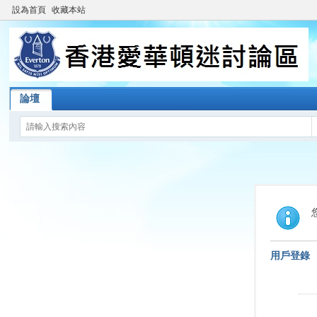
設為首頁
收藏本站
論壇
用戶登錄